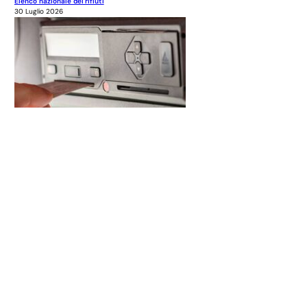
Elenco nazionale dei rifiuti
30 Luglio 2026
xr:d:DAE9AUlkxEA:247,j:580510466,t:23031018
Tachigrafi intelligenti G2V2
30 Luglio 2026