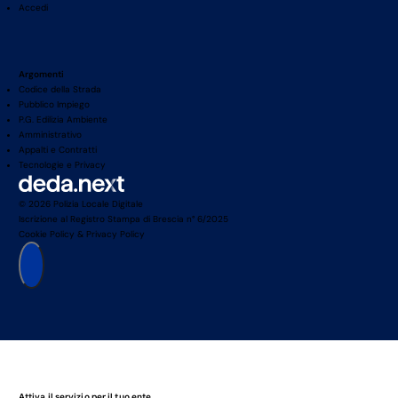
Accedi
Argomenti
Codice della Strada
Pubblico Impiego
P.G. Edilizia Ambiente
Amministrativo
Appalti e Contratti
Tecnologie e Privacy
© 2026 Polizia Locale Digitale
Iscrizione al Registro Stampa di Brescia n° 6/2025
Cookie Policy
&
Privacy Policy
Attiva il servizio per il tuo ente