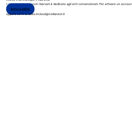
L’accesso ai contenuti riservati è dedicato agli enti convenzionati. Per attivare un accoun
Scrivi a DEDA
oppure scrivi a: sales.incloud@civilianext.it