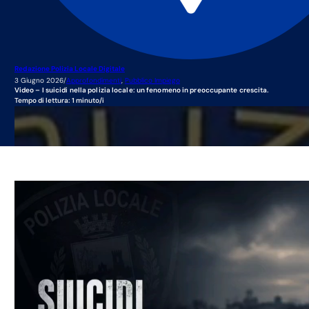
Redazione Polizia Locale Digitale
3 Giugno 2026
/
Approfondimenti
,
Pubblico Impiego
Video – I suicidi nella polizia locale: un fenomeno in preoccupante crescita.
Tempo di lettura: 1 minuto/i