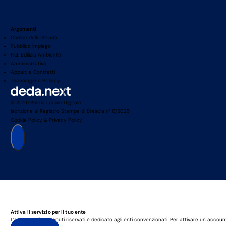
Argomenti
Codice della Strada
Pubblico Impiego
P.G. Edilizia Ambiente
Amministrativo
Appalti e Contratti
Tecnologie e Privacy
© 2026 Polizia Locale Digitale
Iscrizione al Registro Stampa di Brescia n° 6/2025
Cookie Policy
&
Privacy Policy
Attiva il servizio per il tuo ente
L’accesso ai contenuti riservati è dedicato agli enti convenzionati. Per attivare un accoun