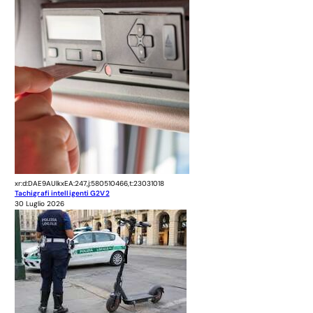
xr:d:DAE9AUlkxEA:247,j:580510466,t:23031018
Tachigrafi intelligenti G2V2
30 Luglio 2026