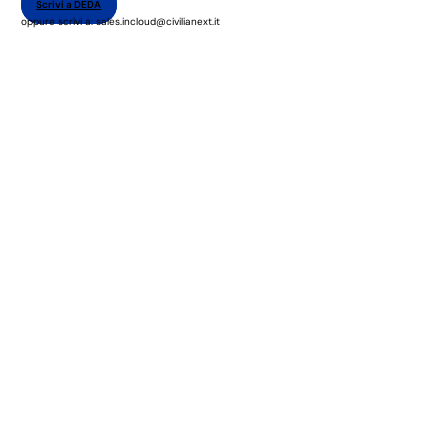
Scrivi a DEDA
oppure scrivi a: sales.incloud@civilianext.it