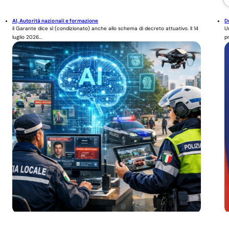
AI, Autorità nazionali e formazione
D
il Garante dice sì (condizionato) anche allo schema di decreto attuativo. Il 14
U
luglio 2026...
p