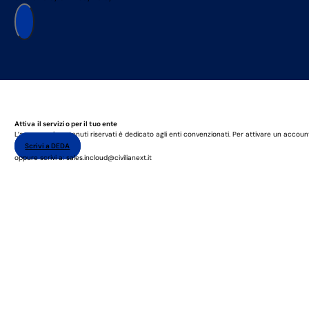
Attiva il servizio per il tuo ente
L’accesso ai contenuti riservati è dedicato agli enti convenzionati. Per attivare un accoun
Scrivi a DEDA
oppure scrivi a: sales.incloud@civilianext.it