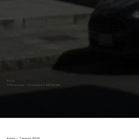
Aosta
Città sicura – sicurezza a 360 gradi
Aosta – 7 marzo 2025