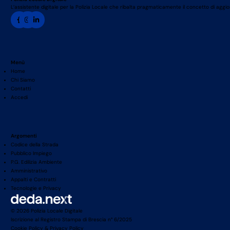
L’assistente digitale per la Polizia Locale che ribalta pragmaticamente il concetto di agg
Menù
Home
Chi Siamo
Contatti
Accedi
Argomenti
Codice della Strada
Pubblico Impiego
P.G. Edilizia Ambiente
Amministrativo
Appalti e Contratti
Tecnologie e Privacy
© 2026 Polizia Locale Digitale
Iscrizione al Registro Stampa di Brescia n° 6/2025
Cookie Policy
&
Privacy Policy