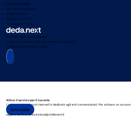
Pubblico Impiego
P.G. Edilizia Ambiente
Amministrativo
Appalti e Contratti
Tecnologie e Privacy
© 2026 Polizia Locale Digitale
Iscrizione al Registro Stampa di Brescia n° 6/2025
Cookie Policy
&
Privacy Policy
Attiva il servizio per il tuo ente
L’accesso ai contenuti riservati è dedicato agli enti convenzionati. Per attivare un accoun
Scrivi a DEDA
oppure scrivi a: sales.incloud@civilianext.it