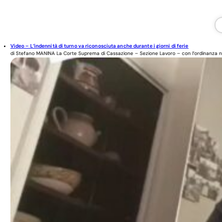
Video – L’indennità di turno va riconosciuta anche durante i giorni di ferie
di Stefano MANINA La Corte Suprema di Cassazione – Sezione Lavoro – con l’ordinanza n..