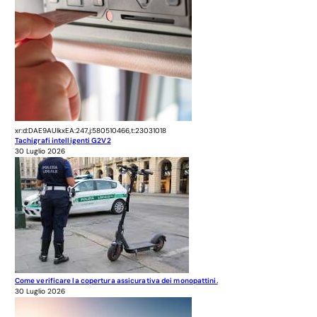
xr:d:DAE9AUlkxEA:247,j:580510466,t:23031018
Tachigrafi intelligenti G2V2
30 Luglio 2026
Come verificare la copertura assicurativa dei monopattini.
30 Luglio 2026