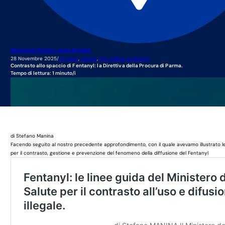
Redazione Polizia Locale Digitale
28 Novembre 2025
/
Circolari
,
Notizie
,
P.G. Edilizia Ambiente
Contrasto allo spaccio di Fentanyl: la Direttiva della Procura di Parma.
Tempo di lettura: 1 minuto/i
di Stefano Manina
Facendo seguito al nostro precedente approfondimento, con il quale avevamo illustrato le
per il contrasto, gestione e prevenzione del fenomeno della diffusione del Fentanyl