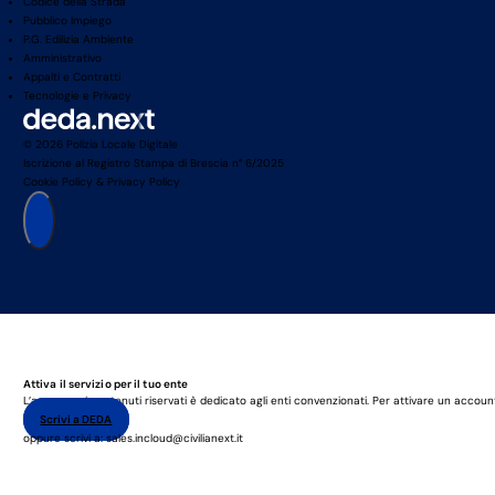
Codice della Strada
Pubblico Impiego
P.G. Edilizia Ambiente
Amministrativo
Appalti e Contratti
Tecnologie e Privacy
© 2026 Polizia Locale Digitale
Iscrizione al Registro Stampa di Brescia n° 6/2025
Cookie Policy
&
Privacy Policy
Attiva il servizio per il tuo ente
L’accesso ai contenuti riservati è dedicato agli enti convenzionati. Per attivare un accoun
Scrivi a DEDA
oppure scrivi a: sales.incloud@civilianext.it