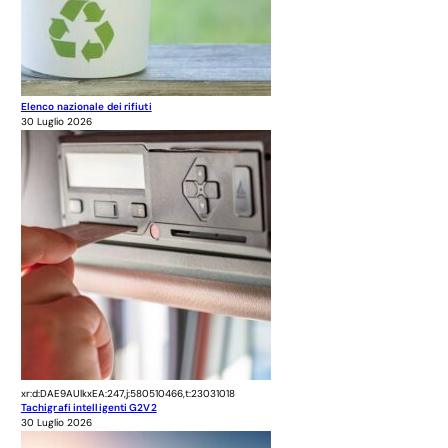
Elenco nazionale dei rifiuti
30 Luglio 2026
xr:d:DAE9AUlkxEA:247,j:580510466,t:23031018
Tachigrafi intelligenti G2V2
30 Luglio 2026