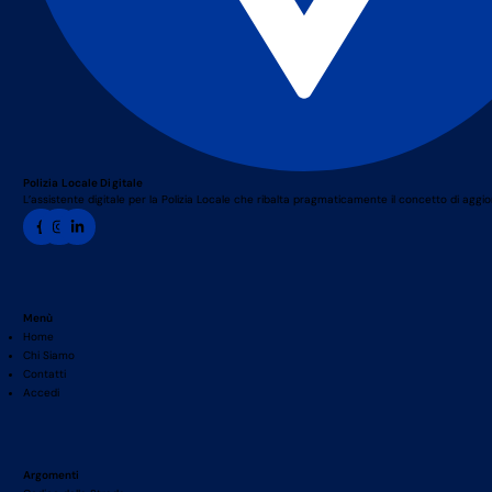
Polizia Locale Digitale
L’assistente digitale per la Polizia Locale che ribalta pragmaticamente il concetto di agg
Menù
Home
Chi Siamo
Contatti
Accedi
Argomenti