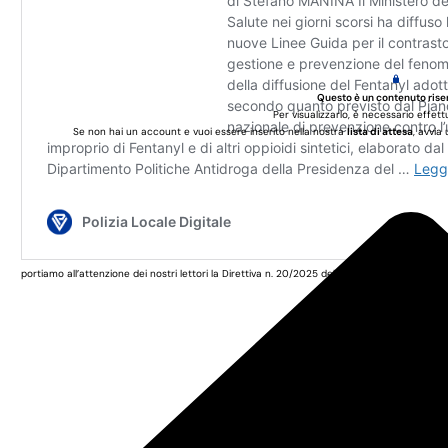
Questo è un contenuto rise
Per visualizzarlo, è necessario effett
Se non hai un account e vuoi essere inserito nella nostra
lista di attesa
, avvia
portiamo all’attenzione dei nostri lettori la Direttiva n. 20/2025 del 13 novembre scorso de