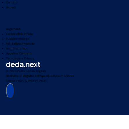
Contatti
Accedi
Argomenti
Codice della Strada
Pubblico Impiego
P.G. Edilizia Ambiente
Amministrativo
Appalti e Contratti
Tecnologie e Privacy
© 2026 Polizia Locale Digitale
Iscrizione al Registro Stampa di Brescia n° 6/2025
Cookie Policy
&
Privacy Policy