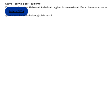
Attiva il servizio per il tuo ente
L’accesso ai contenuti riservati è dedicato agli enti convenzionati. Per attivare un accoun
Scrivi a DEDA
oppure scrivi a: sales.incloud@civilianext.it