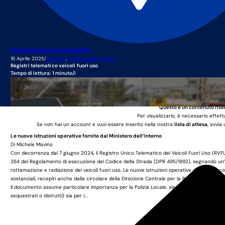
Redazione Polizia Locale Digitale
16 Aprile 2025
/
Circolari
,
Codice della Strada
Registri telematico veicoli fuori uso
Tempo di lettura: 1 minuto/i
Questo è un contenuto rise
Per visualizzarlo, è necessario effett
Se non hai un account e vuoi essere inserito nella nostra
lista di attesa
, avvia
Le nuove istruzioni operative fornite dal Ministero dell’Interno
Di
Michele Mavino
Con decorrenza dal 7 giugno 2024, il Registro Unico Telematico dei Veicoli Fuori Uso (RVFU) 
264 del Regolamento di esecuzione del Codice della Strada (DPR 495/1992), segnando un’evo
rottamazione e radiazione dei veicoli fuori uso. Le nuove istruzioni operative approvate c
sostanziali, recepiti anche dalla circolare della Direzione Centrale per la Polizia Stradale 
Il documento assume particolare importanza per la Polizia Locale, sia in termini di operativ
sequestrati o distrutti) sia per i...