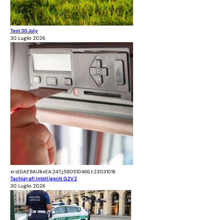
Test 30July
30 Luglio 2026
xr:d:DAE9AUlkxEA:247,j:580510466,t:23031018
Tachigrafi intelligenti G2V2
30 Luglio 2026