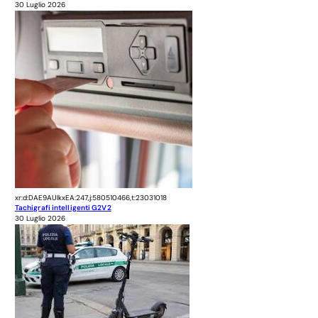
30 Luglio 2026
xr:d:DAE9AUlkxEA:247,j:580510466,t:23031018
Tachigrafi intelligenti G2V2
30 Luglio 2026