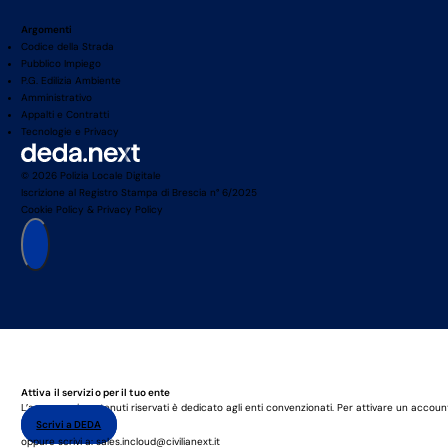
Argomenti
Codice della Strada
Pubblico Impiego
P.G. Edilizia Ambiente
Amministrativo
Appalti e Contratti
Tecnologie e Privacy
© 2026 Polizia Locale Digitale
Iscrizione al Registro Stampa di Brescia n° 6/2025
Cookie Policy
&
Privacy Policy
Attiva il servizio per il tuo ente
L’accesso ai contenuti riservati è dedicato agli enti convenzionati. Per attivare un accoun
Scrivi a DEDA
oppure scrivi a: sales.incloud@civilianext.it