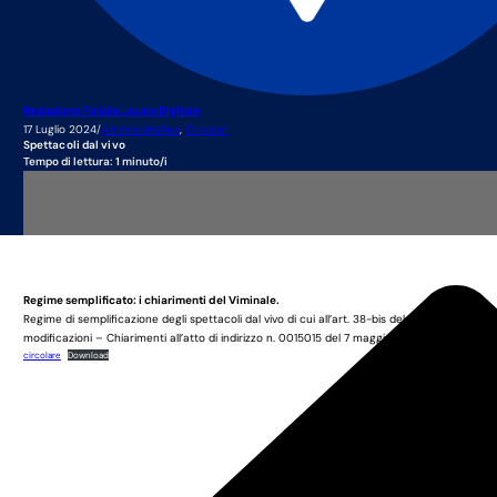
Redazione Polizia Locale Digitale
17 Luglio 2024
/
Amministrativo
,
Circolari
Spettacoli dal vivo
Questo è un contenuto rise
Tempo di lettura: 1 minuto/i
Per visualizzarlo, è necessario effett
Se non hai un account e vuoi essere inserito nella nostra
lista di attesa
, avvia
Regime semplificato: i chiarimenti del Viminale.
Regime di semplificazione degli spettacoli dal vivo di cui all’art. 38-bis del D.L. n. 76/202
modificazioni – Chiarimenti all’atto di indirizzo n. 0015015 del 7 maggio 2024.
circolare
Download