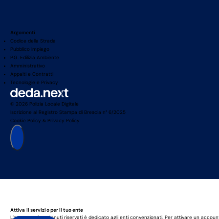
Argomenti
Codice della Strada
Pubblico Impiego
P.G. Edilizia Ambiente
Amministrativo
Appalti e Contratti
Tecnologie e Privacy
© 2026 Polizia Locale Digitale
Iscrizione al Registro Stampa di Brescia n° 6/2025
Cookie Policy
&
Privacy Policy
Attiva il servizio per il tuo ente
L’accesso ai contenuti riservati è dedicato agli enti convenzionati. Per attivare un accoun