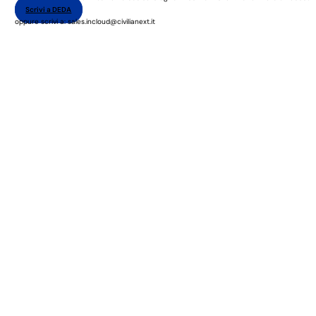
Scrivi a DEDA
oppure scrivi a: sales.incloud@civilianext.it