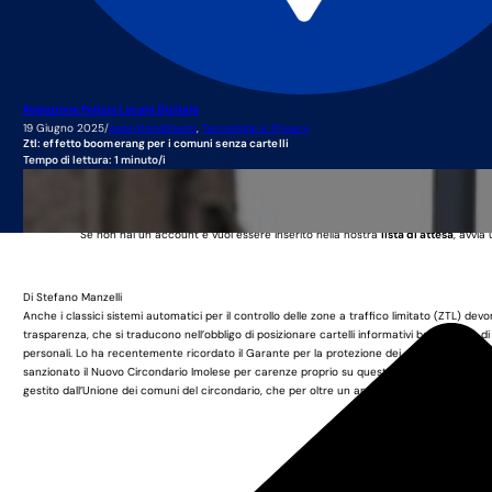
Redazione Polizia Locale Digitale
19 Giugno 2025
/
Approfondimenti
,
Tecnologie e Privacy
Ztl: effetto boomerang per i comuni senza cartelli
Tempo di lettura: 1 minuto/i
Questo è un contenuto rise
Per visualizzarlo, è necessario effett
Se non hai un account e vuoi essere inserito nella nostra
lista di attesa
, avvia
Di
Stefano Manzelli
Anche i classici sistemi automatici per il controllo delle zone a traffico limitato (ZTL) dev
trasparenza, che si traducono nell’obbligo di posizionare cartelli informativi ben visibili e 
personali. Lo ha recentemente ricordato il Garante per la protezione dei dati personali ne
sanzionato il Nuovo Circondario Imolese per carenze proprio su questo fronte. La vicenda ri
gestito dall’Unione dei comuni del circondario, che per oltre un anno aveva lasciato carte