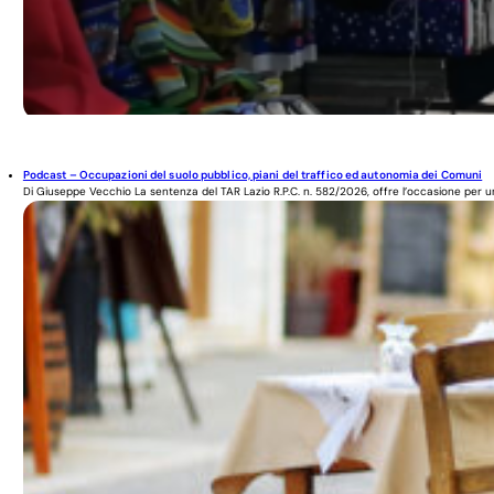
Podcast – Occupazioni del suolo pubblico, piani del traffico ed autonomia dei Comuni
Di Giuseppe Vecchio La sentenza del TAR Lazio R.P.C. n. 582/2026, offre l’occasione per un