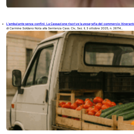
L’ambulante senza confini: La Cassazione riscrive la geografia del commercio itinerant
di Carmine Soldano Nota alla Sentenza Cass. Civ., Sez. II, 3 ottobre 2025, n. 26714...