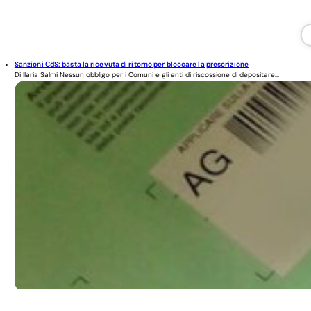
Sanzioni CdS: basta la ricevuta di ritorno per bloccare la prescrizione
Di Ilaria Salmi Nessun obbligo per i Comuni e gli enti di riscossione di depositare...