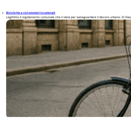
Biciclette e ciclomotori incatenati
Legittimo il regolamento comunale che li vieta per salvaguardare il decoro urbano. Di Giaco