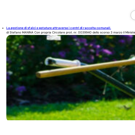
La gestione di sfalci e potature attraverso i centri di raccolta comunali.
di Stefano MANINA Con propria Circolare prot. nr. 0039940 dello scorso 3 marzo il Minister