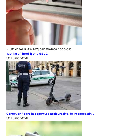
xr:d:DAE9AUlkxEA:247,j:580510466,t:23031018
Tachigrafi intelligenti G2V2
30 Luglio 2026
Come verificare la copertura assicurativa dei monopattini.
30 Luglio 2026