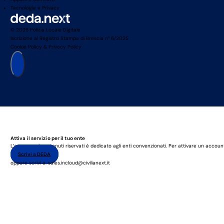
Tecnologie e Privacy
© 2026 Polizia Locale Digitale
Iscrizione al Registro Stampa di Brescia n° 6/2025
Cookie Policy
&
Privacy Policy
Attiva il servizio per il tuo ente
L’accesso ai contenuti riservati è dedicato agli enti convenzionati. Per attivare un accoun
Scrivi a DEDA
oppure scrivi a: sales.incloud@civilianext.it