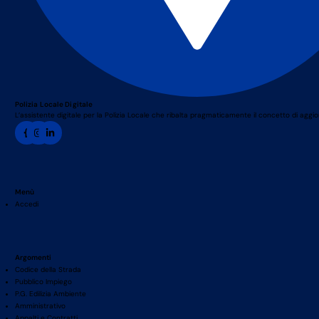
Polizia Locale Digitale
L’assistente digitale per la Polizia Locale che ribalta pragmaticamente il concetto di agg
Menù
Accedi
Argomenti
Codice della Strada
Pubblico Impiego
P.G. Edilizia Ambiente
Amministrativo
Appalti e Contratti