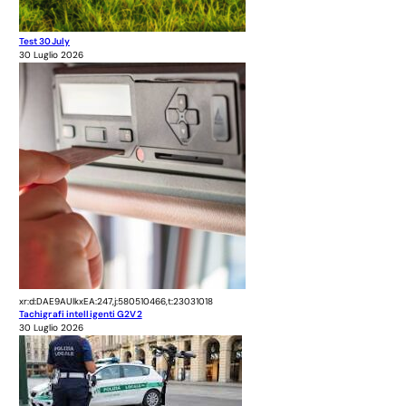
Test 30July
30 Luglio 2026
xr:d:DAE9AUlkxEA:247,j:580510466,t:23031018
Tachigrafi intelligenti G2V2
30 Luglio 2026