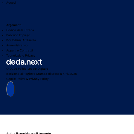
Accedi
Argomenti
Codice della Strada
Pubblico Impiego
P.G. Edilizia Ambiente
Amministrativo
Appalti e Contratti
Tecnologie e Privacy
© 2026 Polizia Locale Digitale
Iscrizione al Registro Stampa di Brescia n° 6/2025
Cookie Policy
&
Privacy Policy
Attiva il servizio per il tuo ente