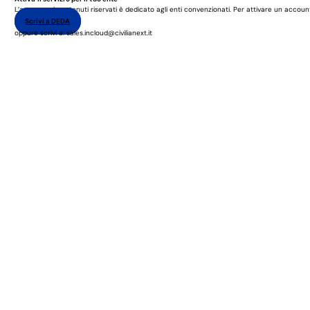
L’accesso ai contenuti riservati è dedicato agli enti convenzionati. Per attivare un accoun
Scrivi a DEDA
oppure scrivi a: sales.incloud@civilianext.it