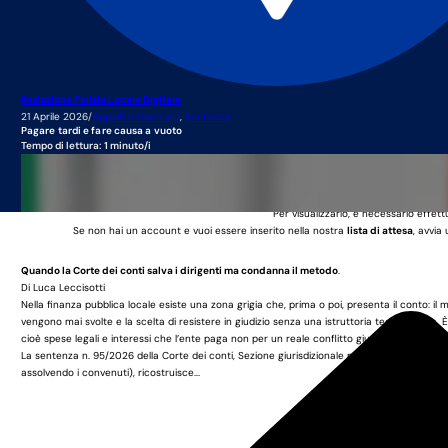
Redazione Polizia Locale Digitale
21 Aprile 2026
/
Appalti e Contratti
,
Sentenza
Pagare tardi e fare causa a vuoto
Tempo di lettura: 1 minuto/i
Questo è un contenuto rise
Per visualizzarlo, è necessario effett
Se non hai un account e vuoi essere inserito nella nostra
lista di attesa
, avvia
Quando la Corte dei conti salva i dirigenti ma condanna il metodo
.
Di
Luca Leccisotti
Nella finanza pubblica locale esiste una zona grigia che, prima o poi, presenta il conto: i
vengono mai svolte e la scelta di resistere in giudizio senza una istruttoria tecnica seria.
cioè spese legali e interessi che l’ente paga non per un reale conflitto giuridico, ma per un
La sentenza n. 95/2026 della Corte dei conti, Sezione giurisdizionale per l’Abruzzo, è e
assolvendo i convenuti), ricostruisce...