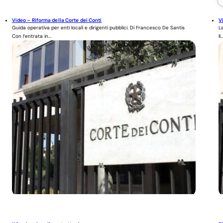
Video – Riforma della Corte dei Conti
V
Guida operativa per enti locali e dirigenti pubblici. Di Francesco De Santis
L
Con l’entrata in...
Il..