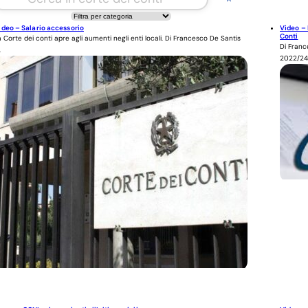
ideo – Salario accessorio
Video – 
Conti
a Corte dei conti apre agli aumenti negli enti locali. Di Francesco De Santis
Di France
.
2022/24.